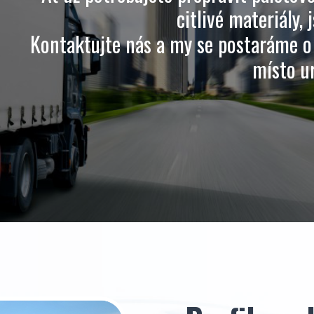
citlivé materiály, 
Kontaktujte nás a my se postaráme o 
místo ur