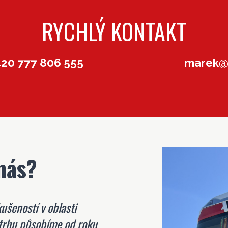
RYCHLÝ KONTAKT
420 777 806 555
marek@h
 nás?
ušeností v oblasti
 trhu působíme od roku