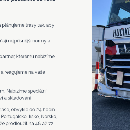
 plánujeme trasy tak, aby
ují nejpřísnější normy a
 partner, kterému nabízíme
7 a reagujeme na vaše
. Nabízíme speciální
ví a skladování.
čase, obvykle do 24 hodin
 Portugalsko, Irsko, Norsko,
e prodloužit na 48 až 72