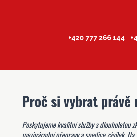
+420 777 266 144
+
Proč si vybrat právě
Poskytujeme kvalitní služby s dlouholetou zk
mezinárodní přepravy a spedice zásilek. Na