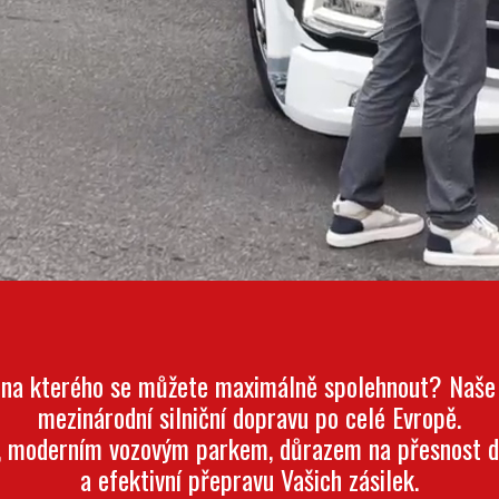
 na kterého se můžete maximálně spolehnout? Naše s
mezinárodní silniční dopravu po celé Evropě.
, moderním vozovým parkem, důrazem na přesnost d
a efektivní přepravu Vašich zásilek.