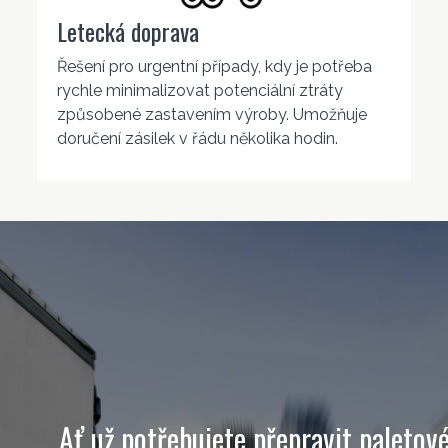
Letecká doprava
Řešení pro urgentní případy, kdy je potřeba
rychle minimalizovat potenciální ztráty
způsobené zastavením výroby. Umožňuje
doručení zásilek v řádu několika hodin.
Ať už potřebujete přepravit paletov