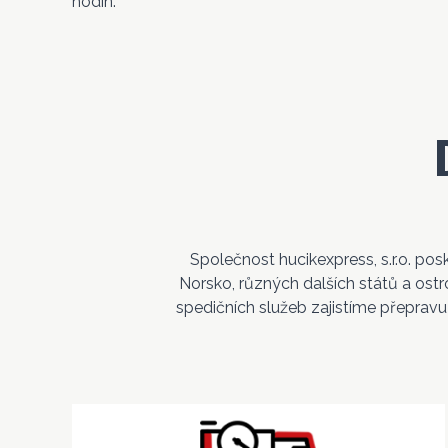
hodin.
Společnost hucikexpress, s.r.o. pos
Norsko, různých dalších států a ostro
spedičních služeb zajistíme přeprav