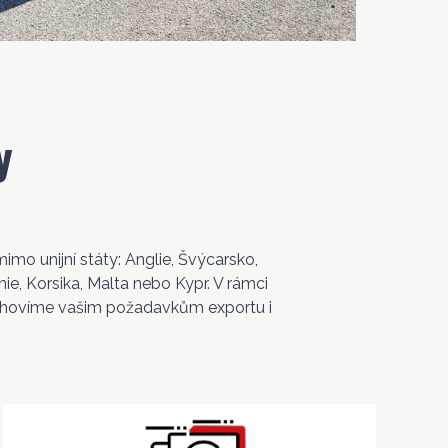
y
imo unijní státy: Anglie, Švýcarsko,
nie, Korsika, Malta nebo Kypr. V rámci
 Vyhovíme vašim požadavkům exportu i