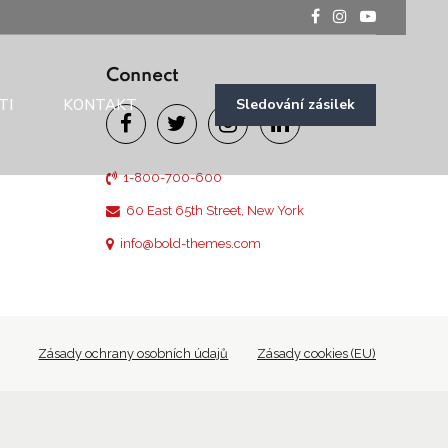
Connect
TI
KONTAKT
Sledování zásilek
1-800-700-600
60 East 65th Street, New York
info@bold-themes.com
Zásady ochrany osobních údajů
Zásady cookies (EU)