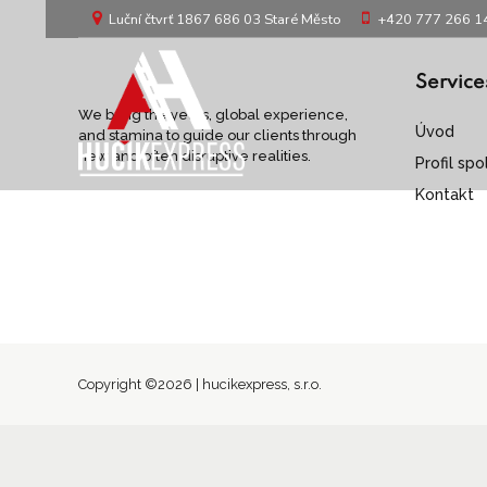
Luční čtvrť 1867 686 03 Staré Město
+420 777 266 1
Service
We bring the years, global experience,
Úvod
and stamina to guide our clients through
new and often disruptive realities.
Profil sp
Kontakt
Copyright ©2026 | hucikexpress, s.r.o.